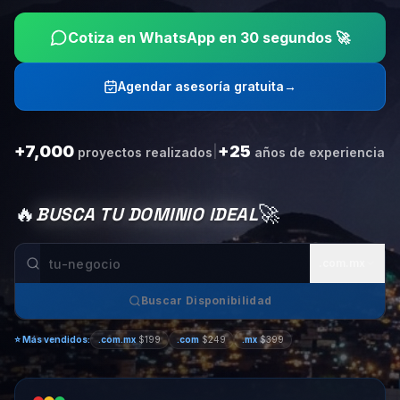
Cotiza en WhatsApp en 30 segundos 🚀
Agendar asesoría gratuita
→
+7,000
+25
|
proyectos realizados
años de experiencia
🔥
🚀
BUSCA TU DOMINIO IDEAL
.com.mx
Buscar Disponibilidad
⭐
Más vendidos:
.com.mx
$199
.com
$249
.mx
$399