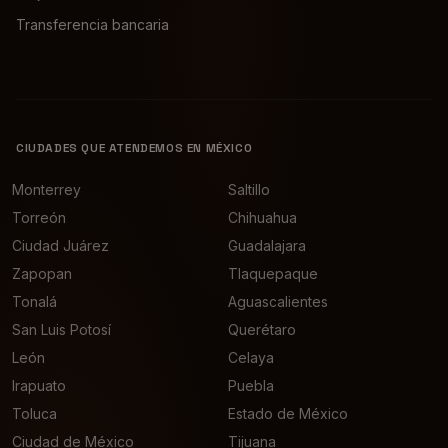
Transferencia bancaria
CIUDADES QUE ATENDEMOS EN MÉXICO
Monterrey
Saltillo
Torreón
Chihuahua
Ciudad Juárez
Guadalajara
Zapopan
Tlaquepaque
Tonalá
Aguascalientes
San Luis Potosí
Querétaro
León
Celaya
Irapuato
Puebla
Toluca
Estado de México
Ciudad de México
Tijuana