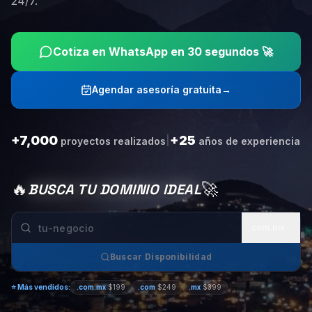
24/7.
Cotiza en WhatsApp en 30 segundos 🚀
Agendar asesoría gratuita
→
+7,000
+25
|
proyectos realizados
años de experiencia
🔥
🚀
BUSCA TU DOMINIO IDEAL
.com.mx
Buscar Disponibilidad
⭐
Más vendidos:
.com.mx
$199
.com
$249
.mx
$399