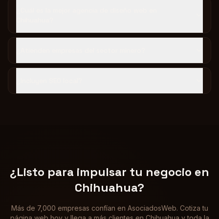
¿Cuál es la mejor agencia de diseño web en
Chihuahua?
¿Atienden empresas del sector minero?
¿Incluyen SEO local?
¿Listo para impulsar tu negocio en
Chihuahua
?
Más de 7,000 empresas confían en AsociadosWeb. Cotiza tu
página web hoy y llega a más clientes en
Chihuahua
y toda la