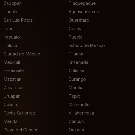
Zapopan
Tlaquepaque
Tonalá
Aguascalientes
San Luis Potosí
Querétaro
León
Celaya
Irapuato
Puebla
Toluca
Estado de México
Ciudad de México
Tijuana
Mexicali
Ensenada
Hermosillo
Culiacán
Mazatlán
Durango
Zacatecas
Morelia
Uruapan
Tepic
Colima
Manzanillo
Tuxtla Gutiérrez
Villahermosa
Mérida
Cancún
Playa del Carmen
Oaxaca