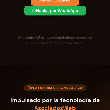
Solicitar cotización
Hablar por WhatsApp
AsociadosWeb
·
www.asociadosweb.com.mx
Diseñado para vender, operar y crecer
PLATAFORMA TECNOLÓGICA
Impulsado por la tecnología de
AsociadosWeb