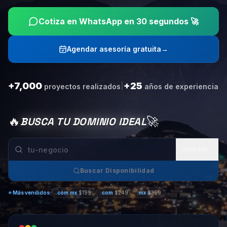
Cotiza en WhatsApp en 30 segundos 🚀
Agendar asesoría gratuita
→
+7,000
+25
|
proyectos realizados
años de experiencia
🔥
🚀
BUSCA TU DOMINIO IDEAL
.com.mx
Buscar Disponibilidad
⭐
Más vendidos:
.com.mx
$199
.com
$249
.mx
$399